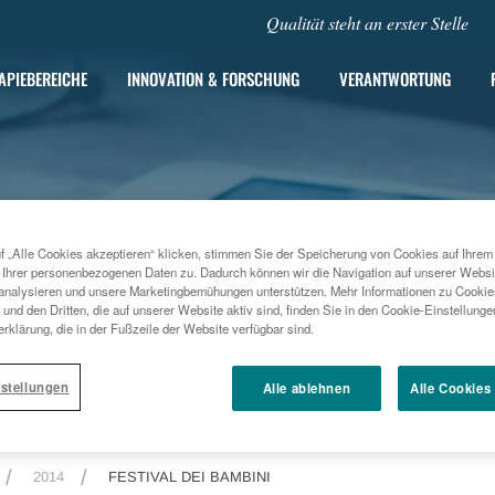
Qualität steht an erster Stelle
APIEBEREICHE
INNOVATION & FORSCHUNG
VERANTWORTUNG
f „Alle Cookies akzeptieren“ klicken, stimmen Sie der Speicherung von Cookies auf Ihrem
 Ihrer personenbezogenen Daten zu. Dadurch können wir die Navigation auf unserer Websi
analysieren und unsere Marketingbemühungen unterstützen. Mehr Informationen zu Cookies
und den Dritten, die auf unserer Website aktiv sind, finden Sie in den Cookie-Einstellung
rklärung, die in der Fußzeile der Website verfügbar sind.
stellungen
Alle ablehnen
Alle Cookies
2014
FESTIVAL DEI BAMBINI