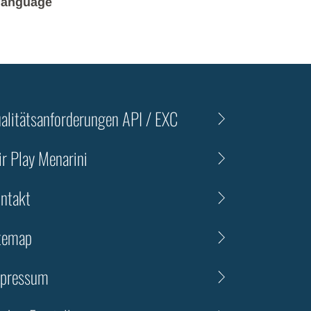
n language
alitätsanforderungen API / EXC
ir Play Menarini
ntakt
temap
pressum