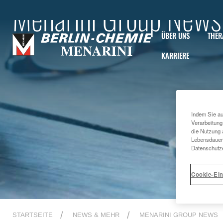
Menarini Group News
ÜBER UNS
THER
KARRIERE
Indem Sie au
Verarbeitung
die Nutzung 
Lebensdauer 
Datenschutze
Cookie-Ein
STARTSEITE
NEWS & MEHR
MENARINI GROUP NEWS