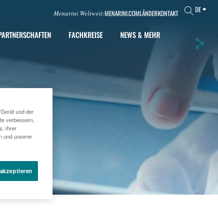
DE
MENARINI.COM
LÄNDER
KONTAKT
Menarini Weltweit:
PARTNERSCHAFTEN
FACHKREISE
NEWS & MEHR
 Gerät und der
te verbessern,
, ihrer
en und unserer
 akzeptieren