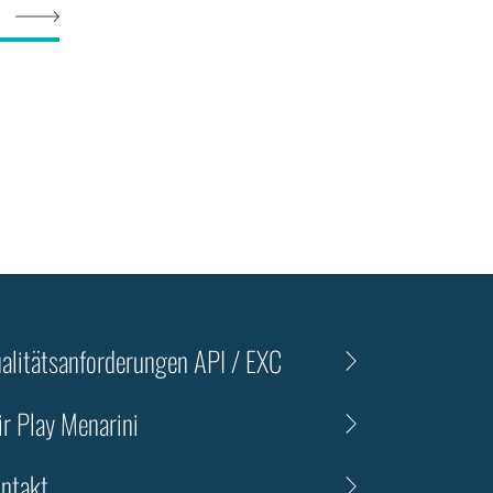
eremony
alitätsanforderungen API / EXC
ir Play Menarini
ntakt