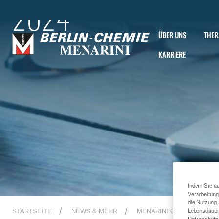
2024
ÜBER UNS
THER
KARRIERE
Indem Sie au
Verarbeitung
die Nutzung 
Lebensdauer 
STARTSEITE
NEWS & MEHR
MENARINI GROUP NEWS
Datenschutze