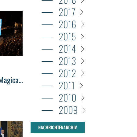
ry Tract
2017
2016
2015
2014
2013
2012
 Magical
2011
e Grand
2010
2009
NACHRICHTENARCHIV