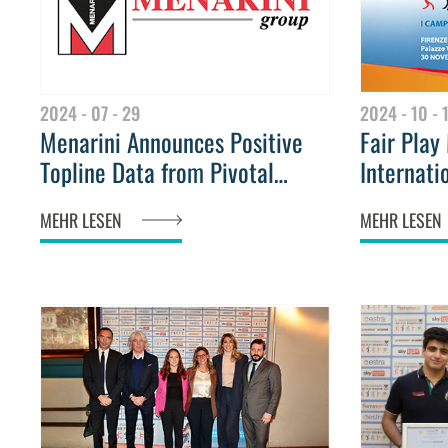
2024 - 07 - 29
2024 - 10 - 
Menarini Announces Positive
Fair Play
Topline Data from Pivotal
Internati
Phase 3 BROOKLYN Clinical
date for 
MEHR LESEN
MEHR LESEN
Trial Evaluating Efficacy, Safety
Champions
and Tolerability of Obicetrapib
in Patients with Heterozygous
Familial