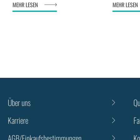
MEHR LESEN
MEHR LESEN
edition begin
awards c
Über uns
Qu
Karriere
Fa
AGB/Einkaufsbestimmungen
Ko