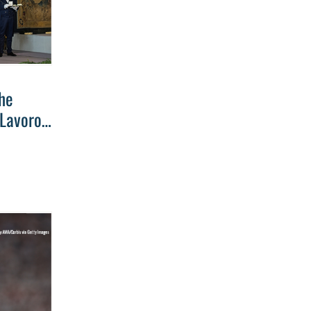
the
 Lavoro’
he