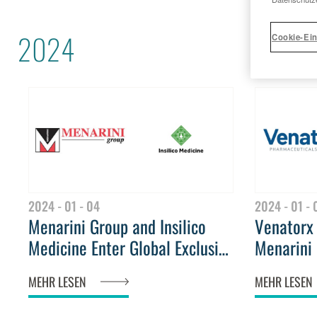
2024
Cookie-Ein
2024 - 01 - 04
2024 - 01 - 
Menarini Group and Insilico
Venatorx
Medicine Enter Global Exclusive
Menarini 
License Agreement for Novel
Commerci
MEHR LESEN
MEHR LESEN
KAT6 Inhibitor for Potential
Cefepime
Breast Cancer Treatment and
Countrie