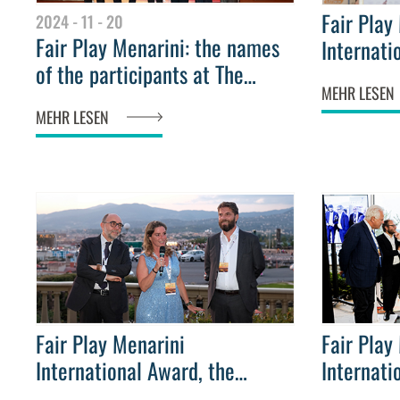
Fair Play
2024 - 11 - 20
Fair Play Menarini: the names
Internati
of the participants at The
presentat
MEHR LESEN
Champions Tell their Stories
Fiamme G
MEHR LESEN
talk show are revealed
sport" Aw
Fair Play Menarini
Fair Play
International Award, the
Internati
celebrations for the 28th
gala dinn