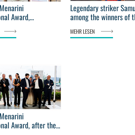
 Menarini
Legendary striker Samu
onal Award,
among the winners of the 2
ion of the special
Edition of the Fair Play
MEHR LESEN
ialle "Study and
Menarini International
ard
 Menarini
onal Award, after the
er all eyes are on the