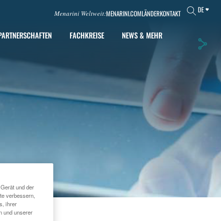
DE
MENARINI.COM
LÄNDER
KONTAKT
Menarini Weltweit:
PARTNERSCHAFTEN
FACHKREISE
NEWS & MEHR
 Gerät und der
te verbessern,
, ihrer
en und unserer