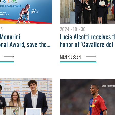
15
2024 - 10 - 30
 Menarini
Lucia Aleotti receives 
onal Award, save the
honor of ‘Cavaliere del
the talk show The
from the President of t
MEHR LESEN
 Tell Their Stories
Italian Republic Sergio
Mattarella