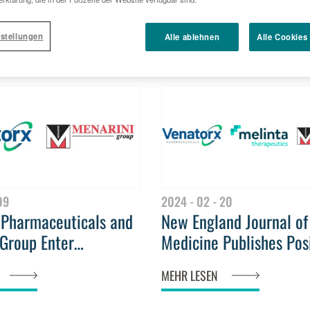
stellungen
Alle ablehnen
Alle Cookies
09
2024 - 02 - 20
 Pharmaceuticals and
New England Journal of
Group Enter
Medicine Publishes Pos
al Agreement for
Results of Cefepime-
MEHR LESEN
-Taniborbactam in 96
Taniborbactam from Ph
s
CERTAIN-1 Study of Pat