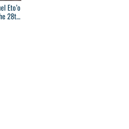
el Eto’o
8th
 Award