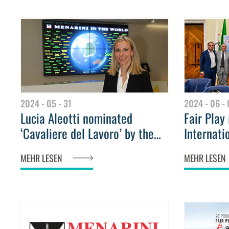
Other Oncology Indications
2024 - 05 - 31
2024 - 06 -
Lucia Aleotti nominated
Fair Play
‘Cavaliere del Lavoro’ by the
Internati
President of the Italian
announcin
MEHR LESEN
MEHR LESEN
Republic
28th edit
headquar