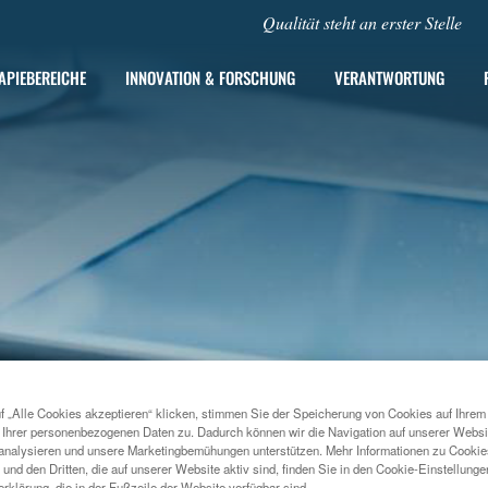
Qualität steht an erster Stelle
APIEBEREICHE
INNOVATION & FORSCHUNG
VERANTWORTUNG
f „Alle Cookies akzeptieren“ klicken, stimmen Sie der Speicherung von Cookies auf Ihrem
 Ihrer personenbezogenen Daten zu. Dadurch können wir die Navigation auf unserer Websi
analysieren und unsere Marketingbemühungen unterstützen. Mehr Informationen zu Cookies
und den Dritten, die auf unserer Website aktiv sind, finden Sie in den Cookie-Einstellung
2024
rklärung, die in der Fußzeile der Website verfügbar sind.