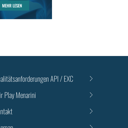
MEHR LESEN
MEHR LESEN
alitätsanforderungen API / EXC
ir Play Menarini
ntakt
temap