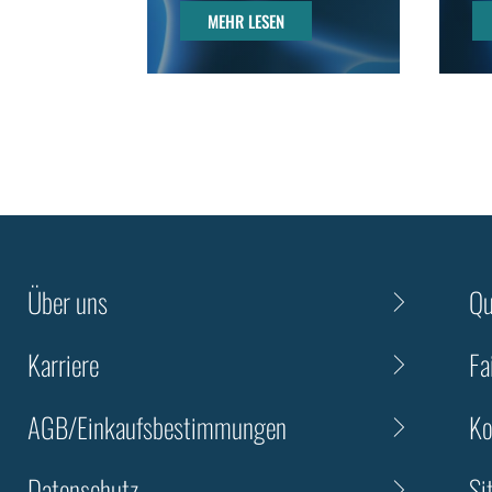
MEHR LESEN
MEHR LESEN
Über uns
Qu
Karriere
Fa
AGB/Einkaufsbestimmungen
Ko
Datenschutz
Si