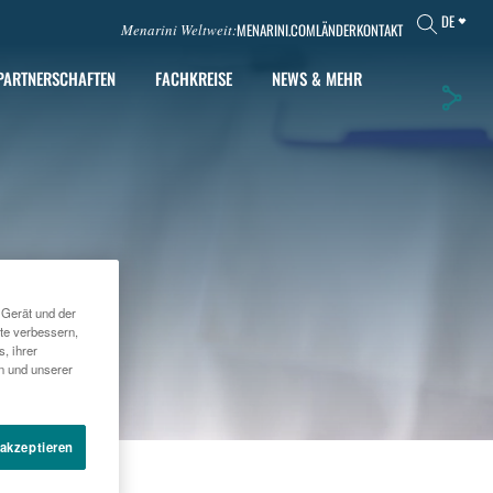
DE
MENARINI.COM
LÄNDER
KONTAKT
Menarini Weltweit:
PARTNERSCHAFTEN
FACHKREISE
NEWS & MEHR
 Gerät und der
te verbessern,
, ihrer
en und unserer
 akzeptieren