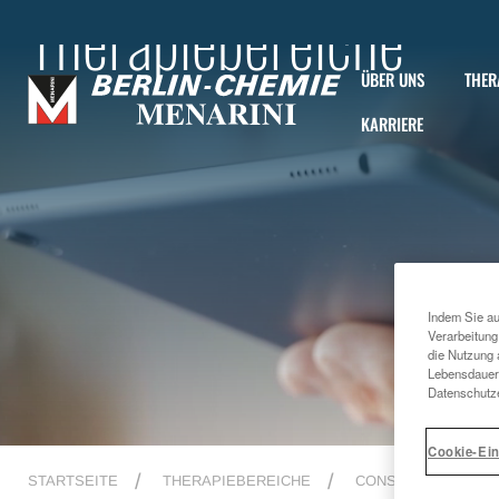
Therapiebereiche
ÜBER UNS
THER
KARRIERE
Indem Sie au
Verarbeitung
die Nutzung 
Lebensdauer 
Datenschutze
Cookie-Ein
STARTSEITE
THERAPIEBEREICHE
CONSUMER HEALT