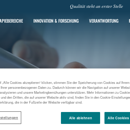
Qualität steht an erster Stelle
APIEBEREICHE
INNOVATION & FORSCHUNG
VERANTWORTUNG
f „Alle Cookies akzeptieren“ klicken, stimmen Sie der Speicherung von Cookies auf Ihrem
 Ihrer personenbezogenen Daten zu. Dadurch können wir die Navigation auf unserer Websi
analysieren und unsere Marketingbemühungen unterstützen. Mehr Informationen zu Cookies
und den Dritten, die auf unserer Website aktiv sind, finden Sie in den Cookie-Einstellung
rklärung, die in der Fußzeile der Website verfügbar sind.
stellungen
Alle ablehnen
Alle Cookies
HCARE
SCHMERZBEHANDLUNG