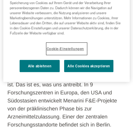
Menarini
Speicherung von Cookies auf Ihrem Gerät und der Verarbeitung Ihrer
personenbezogenen Daten zu. Dadurch können wir die Navigation auf
unserer Website verbessern, die Nutzung analysieren und unsere
Marketingbemühungen unterstützen. Mehr Informationen zu Cookies, ihrer
Seit mehr als 30 Jahren treibt die Menarini-
Lebensdauer und den Dritten, die auf unserer Website aktiv sind, finden Sie
Gruppe Forschung und Entwicklung voran, um
in den Cookie-Einstellungen und unserer Datenschutzerklärung, die in der
Fußzeile der Website verfügbar sind.
innovative und wirksame Medikamente und
Gesundheitslösungen für Patienten mit schweren
Cookie-Einstellungen
Krankheiten zu entwickeln. Wir bei Menarini
wissen, dass die Hoffnung der Patienten auf ein
Alle ablehnen
Alle Cookies akzeptieren
besseres Leben untrennbar mit der Beharrlichkeit
und dem Fortschritt unserer Forscher verbunden
ist. Das ist es, was uns antreibt. In 9
Forschungszentren in Europa, den USA und
Südostasien entwickelt Menarini F&E-Projekte
von der präklinischen Phase bis zur
Arzneimittelzulassung. Einer der zentralen
Forschungsstandorte befindet sich in Berlin.