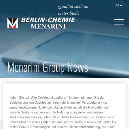
DE
Qualität steht an
erster Stelle
Menarini Group News
STARTSEITE
NEWS & MEHR
MENARINI GROUP NEWS
2015
Indem Sie auf „Alle Cookies akzeptieren“ klicken, stimmen Sie der
HOW TO DISCOVER THE SECRETS OF RARE CELLS: A KEY
Speicherung von Cookies auf Ihrem Gerät und der Verarbeitung Ihrer
FOR NEW FRONTIERS IN PEDIATRIC RESEARCH
personenbezogenen Daten zu. Dadurch können wir die Navigation auf
unserer Website verbessern, die Nutzung analysieren und unsere
Marketingbemühungen unterstützen. Mehr Informationen zu Cookies, ihrer
Lebensdauer und den Dritten, die auf unserer Website aktiv sind, finden Sie
in den Cookie-Einstellungen und unserer Datenschutzerklärung, die in der