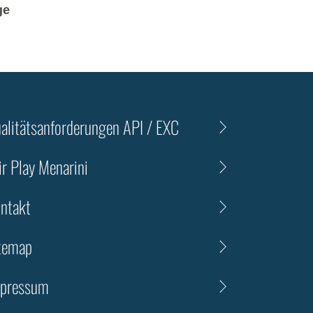
ge
alitätsanforderungen API / EXC
ir Play Menarini
ntakt
temap
pressum