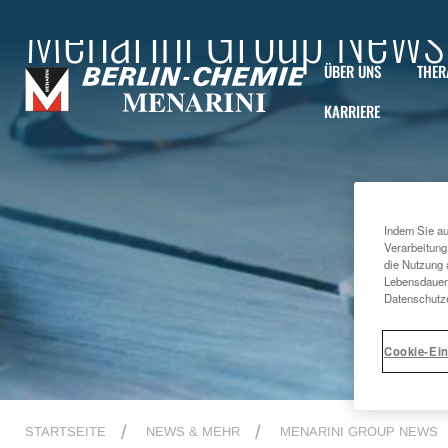
Menarini Group News
ÜBER UNS
THER
KARRIERE
Indem Sie au
Verarbeitung
die Nutzung 
Lebensdauer 
Datenschutze
Cookie-Ein
STARTSEITE
NEWS & MEHR
MENARINI GROUP NEWS