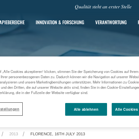
Qualität steht an erster Stelle
APIEBEREICHE
INNOVATION & FORSCHUNG
VERANTWORTUNG
f „Alle Cookies akzeptieren“ klicken, stimmen Sie der Speicherung von Cookies auf Ihrem
 Ihrer personenbezogenen Daten zu. Dadurch können wir die Navigation auf unserer Websi
analysieren und unsere Marketingbemühungen unterstützen. Mehr Informationen zu Cookies
und den Dritten, die auf unserer Website aktiv sind, finden Sie in den Cookie-Einstellung
rklärung, die in der Fußzeile der Website verfügbar sind.
stellungen
Alle ablehnen
Alle Cookies
2013
FLORENCE, 16TH JULY 2013