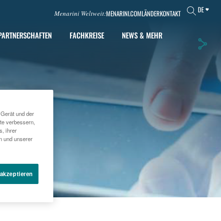
DE
MENARINI.COM
LÄNDER
KONTAKT
Menarini Weltweit:
PARTNERSCHAFTEN
FACHKREISE
NEWS & MEHR
 Gerät und der
te verbessern,
, ihrer
en und unserer
 akzeptieren