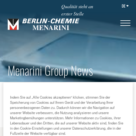
DE
Qualität steht an
erster Stelle
Menarini Group News
STARTSEITE
NEWS & MEHR
Indem Sie auf „Alle Cookies akzeptieren“ klicken, stimmen Sie der
MENARINI GROUP NEWS
2012
Speicherung von Cookies auf Ihrem Gerät und der Verarbeitung Ihrer
FLORENCE, FEBRUARY 9TH 2012
personenbezogenen Daten zu. Dadurch können wir die Navigation auf
unserer Website verbessern, die Nutzung analysieren und unsere
Marketingbemühungen unterstützen. Mehr Informationen zu Cookies, ihrer
Lebensdauer und den Dritten, die auf unserer Website aktiv sind, finden Sie
in den Cookie-Einstellungen und unserer Datenschutzerklärung, die in der
Fußzeile der Website verfügbar sind.