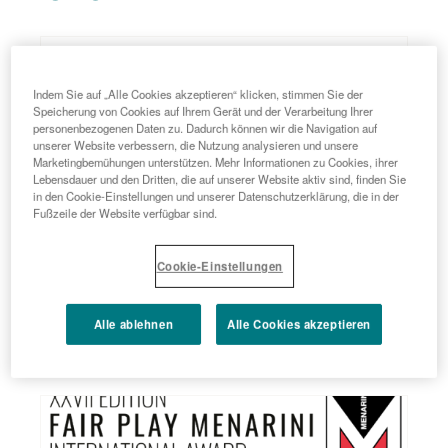
Indem Sie auf „Alle Cookies akzeptieren“ klicken, stimmen Sie der
Speicherung von Cookies auf Ihrem Gerät und der Verarbeitung Ihrer
personenbezogenen Daten zu. Dadurch können wir die Navigation auf
unserer Website verbessern, die Nutzung analysieren und unsere
Marketingbemühungen unterstützen. Mehr Informationen zu Cookies, ihrer
Lebensdauer und den Dritten, die auf unserer Website aktiv sind, finden Sie
in den Cookie-Einstellungen und unserer Datenschutzerklärung, die in der
2023 - 01 - 30
Fußzeile der Website verfügbar sind.
Stemline Therapeutics, a subsidiary of
Menarini Group, Receives U.S. FDA
Cookie-Einstellungen
Approval for ORSERDUTM (elacestrant)
MEHR LESEN
as the First and Only Treatment
Alle ablehnen
Alle Cookies akzeptieren
Specifically Indicated for Patients with
ESR1 Mutations in