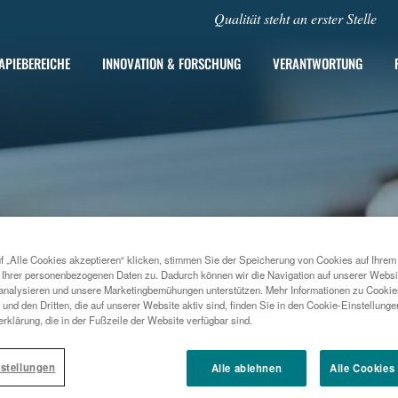
Qualität steht an erster Stelle
APIEBEREICHE
INNOVATION & FORSCHUNG
VERANTWORTUNG
f „Alle Cookies akzeptieren“ klicken, stimmen Sie der Speicherung von Cookies auf Ihrem
 Ihrer personenbezogenen Daten zu. Dadurch können wir die Navigation auf unserer Websi
analysieren und unsere Marketingbemühungen unterstützen. Mehr Informationen zu Cookies
und den Dritten, die auf unserer Website aktiv sind, finden Sie in den Cookie-Einstellung
rklärung, die in der Fußzeile der Website verfügbar sind.
stellungen
Alle ablehnen
Alle Cookies
2018
MENARINI STELLT SEINE 17.000. MITARBEITERIN EIN