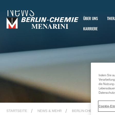
News
ÜBER UNS
THER
KARRIERE
Indem Sie au
Verarbeitung
die Nutzung 
Lebensdauer 
Datenschutze
Cookie-Ein
STARTSEITE
NEWS & MEHR
BERLIN-CHEMIE NEWS