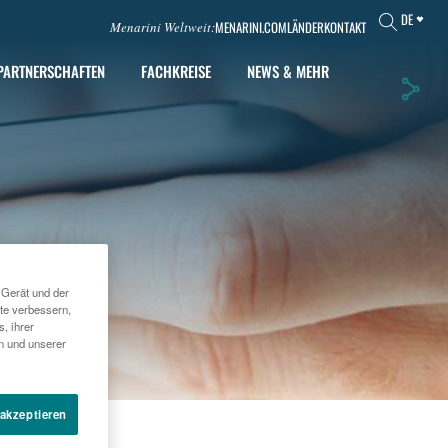
DE
MENARINI.COM
LÄNDER
KONTAKT
Menarini Weltweit:
PARTNERSCHAFTEN
FACHKREISE
NEWS & MEHR
 Gerät und der
te verbessern,
, ihrer
en und unserer
 akzeptieren