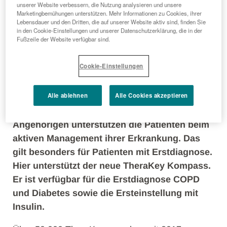
unserer Website verbessern, die Nutzung analysieren und unsere
Marketingbemühungen unterstützen. Mehr Informationen zu Cookies, ihrer
TheraKey, der beliebte digitale
Lebensdauer und den Dritten, die auf unserer Website aktiv sind, finden Sie
Therapiebegleiter, hat einen weiteren
in den Cookie-Einstellungen und unserer Datenschutzerklärung, die in der
Fußzeile der Website verfügbar sind.
Meilenstein erreicht. Schon immer war es der
Anspruch des Programms, Arzt und Patienten
Cookie-Einstellungen
optimal in der Therapie zu begleiten. Mit dem
neuen TheraKey gelingt dies noch besser:
Alle ablehnen
Alle Cookies akzeptieren
Personalisierte Informationen, persönliches
Feedback und eine optimale Einbindung der
Angehörigen unterstützen die Patienten beim
aktiven Management ihrer Erkrankung. Das
gilt besonders für Patienten mit Erstdiagnose.
Hier unterstützt der neue TheraKey Kompass.
Er ist verfügbar für die Erstdiagnose COPD
und Diabetes sowie die Ersteinstellung mit
Insulin.