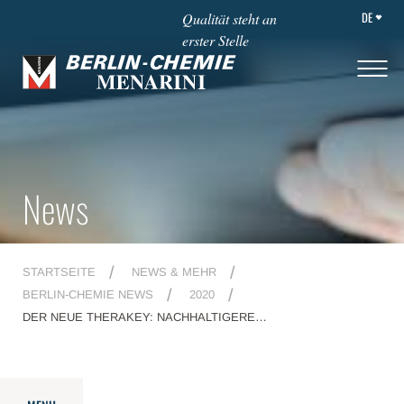
DE
Qualität steht an
erster Stelle
News
STARTSEITE
NEWS & MEHR
BERLIN-CHEMIE NEWS
2020
DER NEUE THERAKEY: NACHHALTIGERE
PATIENTENAUFKLÄRUNG FÜR EINE STÄRKERE ENTLASTUNG
DER PRAXEN