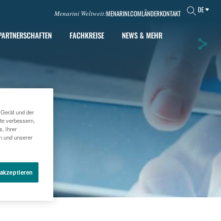
DE
MENARINI.COM
LÄNDER
KONTAKT
Menarini Weltweit:
PARTNERSCHAFTEN
FACHKREISE
NEWS & MEHR
 Gerät und der
te verbessern,
, ihrer
en und unserer
 akzeptieren