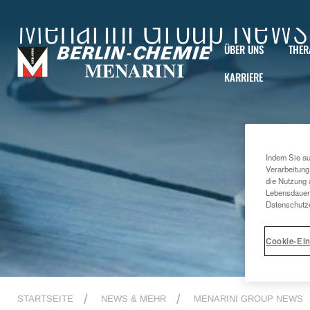
Menarini Group News
ÜBER UNS
THER
KARRIERE
Indem Sie au
Verarbeitung
die Nutzung 
Lebensdauer 
Datenschutze
Cookie-Ein
STARTSEITE
NEWS & MEHR
MENARINI GROUP NEWS