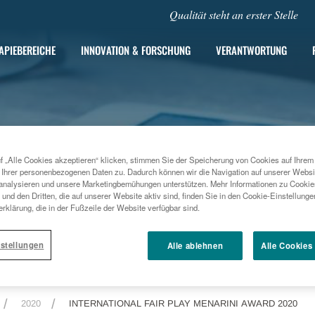
Qualität steht an erster Stelle
APIEBEREICHE
INNOVATION & FORSCHUNG
VERANTWORTUNG
f „Alle Cookies akzeptieren“ klicken, stimmen Sie der Speicherung von Cookies auf Ihrem
 Ihrer personenbezogenen Daten zu. Dadurch können wir die Navigation auf unserer Websi
analysieren und unsere Marketingbemühungen unterstützen. Mehr Informationen zu Cookies
und den Dritten, die auf unserer Website aktiv sind, finden Sie in den Cookie-Einstellung
rklärung, die in der Fußzeile der Website verfügbar sind.
stellungen
Alle ablehnen
Alle Cookies
2020
INTERNATIONAL FAIR PLAY MENARINI AWARD 2020