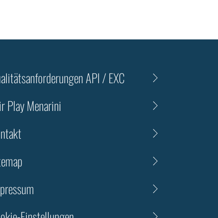
alitätsanforderungen API / EXC
ir Play Menarini
ntakt
temap
pressum
okie-Einstellungen