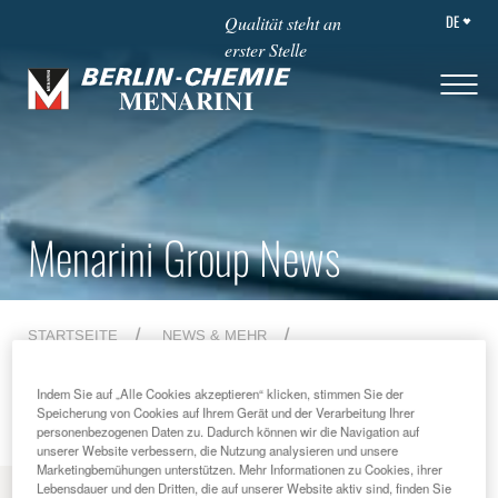
DE
Qualität steht an
erster Stelle
Menarini Group News
STARTSEITE
NEWS & MEHR
MENARINI GROUP NEWS
2019
LIMITLESS - PRESS RELEASE
Indem Sie auf „Alle Cookies akzeptieren“ klicken, stimmen Sie der
Speicherung von Cookies auf Ihrem Gerät und der Verarbeitung Ihrer
personenbezogenen Daten zu. Dadurch können wir die Navigation auf
unserer Website verbessern, die Nutzung analysieren und unsere
Marketingbemühungen unterstützen. Mehr Informationen zu Cookies, ihrer
Lebensdauer und den Dritten, die auf unserer Website aktiv sind, finden Sie