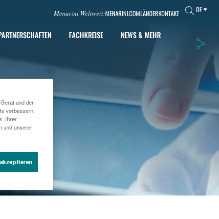
DE
MENARINI.COM
LÄNDER
KONTAKT
Menarini Weltweit:
PARTNERSCHAFTEN
FACHKREISE
NEWS & MEHR
 Gerät und der
te verbessern,
, ihrer
en und unserer
 akzeptieren