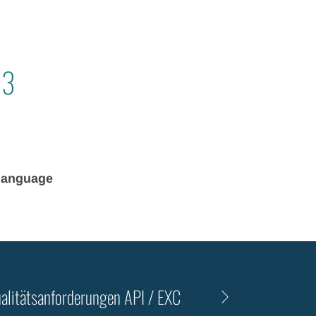
13
n language
alitätsanforderungen API / EXC