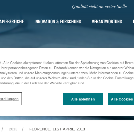
Qualität steht an erster Stelle
APIEBEREICHE
INNOVATION & FORSCHUNG
VERANTWORTUNG
f „Alle Cookies akzeptieren“ klicken, stimmen Sie der Speicherung von Cookies auf Ihrem
 Ihrer personenbezogenen Daten zu. Dadurch können wir die Navigation auf unserer Websi
analysieren und unsere Marketingbemühungen unterstützen. Mehr Informationen zu Cookies
und den Dritten, die auf unserer Website aktiv sind, finden Sie in den Cookie-Einstellung
rklärung, die in der Fußzeile der Website verfügbar sind.
stellungen
Alle ablehnen
Alle Cookies
2013
FLORENCE, 11ST APRIL, 2013