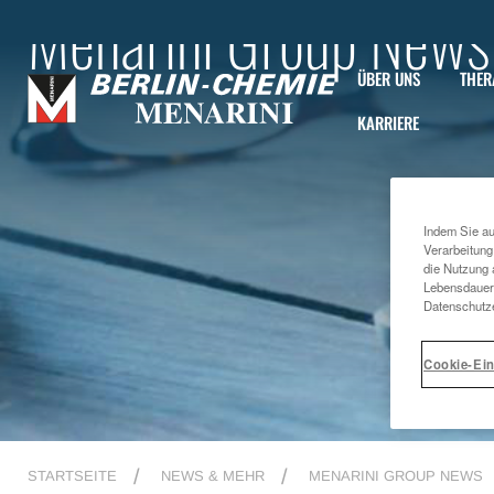
Menarini Group News
ÜBER UNS
THER
KARRIERE
Indem Sie au
Verarbeitung
die Nutzung 
Lebensdauer 
Datenschutze
Cookie-Ein
STARTSEITE
NEWS & MEHR
MENARINI GROUP NEWS