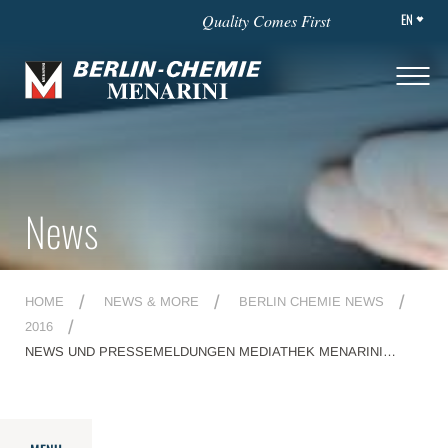
EN
Quality Comes First
News
HOME
NEWS & MORE
BERLIN CHEMIE NEWS
2016
NEWS UND PRESSEMELDUNGEN MEDIATHEK MENARINI
VERKÜNDET DIE GRÜNDUNG VON VAXYNETHIC, EINEM JOINT
VENTURE MIT BIOSYNTH