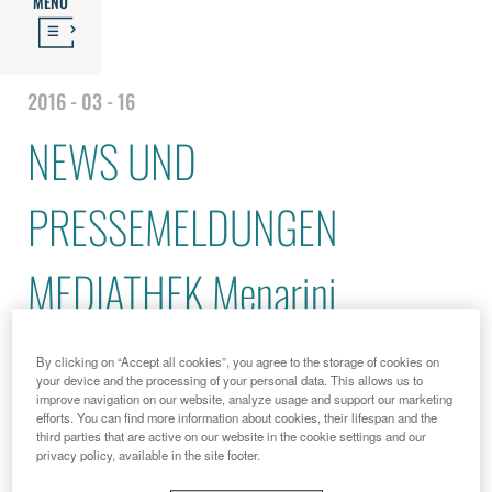
MENU
2016 - 03 - 16
NEWS UND
PRESSEMELDUNGEN
MEDIATHEK Menarini
verkündet die Gründung von
By clicking on “Accept all cookies”, you agree to the storage of cookies on
your device and the processing of your personal data. This allows us to
improve navigation on our website, analyze usage and support our marketing
Vaxynethic, einem Joint
efforts. You can find more information about cookies, their lifespan and the
third parties that are active on our website in the cookie settings and our
privacy policy, available in the site footer.
Venture mit Biosynth